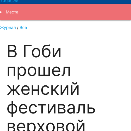
Свадьба
Места
Журнал
/
Все
Самое-самое
В Гоби
Маршруты
Журнал
прошел
женский
фестиваль
верховой