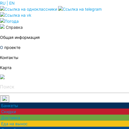
RU
| EN
Погода
Справка
Общая
информация
О
проекте
Контакты
Карта
Банкеты
Скидки
Доставка
Еда на вынос