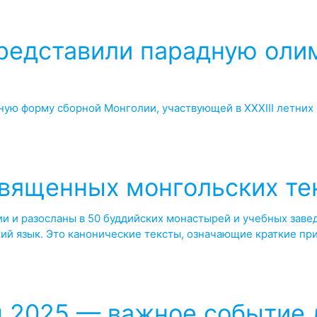
представили парадную ол
ую форму сборной Монголии, участвующей в XXXIII летних 
священных монгольских те
и и разосланы в 50 буддийских монастырей и учебных заве
й язык. Это канонические тексты, означающие краткие при
g 2025 — важное событие 