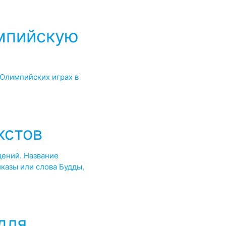
импийскую
Олимпийских играх в
кстов
дений. Название
казы или слова Будды,
для