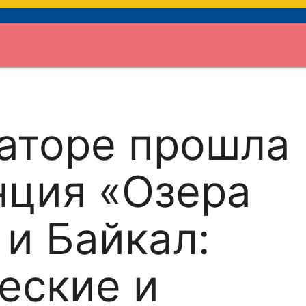
аторе прошла
нция «Озера
 и Байкал:
еские и