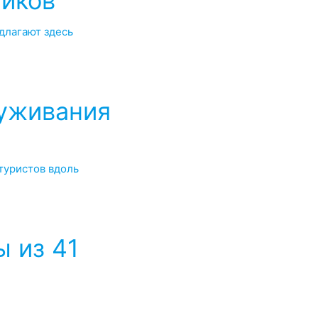
ников
длагают здесь
луживания
туристов вдоль
 из 41