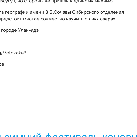
убсугул, но стороны не пришли к единому мнению.
а географии имени В.Б.Сочавы Сибирского отделения
редстоит многое совместно изучить о двух озерах.
городе Улан-Удэ.
g/MotokokaВ
ое!