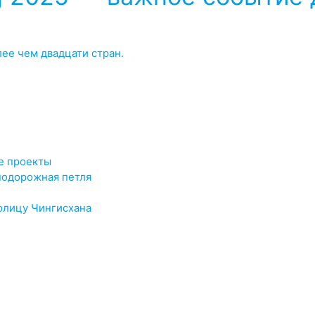
ее чем двадцати стран.
е проекты
нодорожная петля
олицу Чингисхана